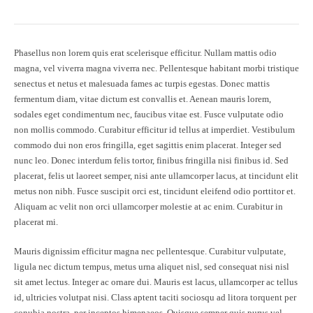
Phasellus non lorem quis erat scelerisque efficitur. Nullam mattis odio
magna, vel viverra magna viverra nec. Pellentesque habitant morbi tristique
senectus et netus et malesuada fames ac turpis egestas. Donec mattis
fermentum diam, vitae dictum est convallis et. Aenean mauris lorem,
sodales eget condimentum nec, faucibus vitae est. Fusce vulputate odio
non mollis commodo. Curabitur efficitur id tellus at imperdiet. Vestibulum
commodo dui non eros fringilla, eget sagittis enim placerat. Integer sed
nunc leo. Donec interdum felis tortor, finibus fringilla nisi finibus id. Sed
placerat, felis ut laoreet semper, nisi ante ullamcorper lacus, at tincidunt elit
metus non nibh. Fusce suscipit orci est, tincidunt eleifend odio porttitor et.
Aliquam ac velit non orci ullamcorper molestie at ac enim. Curabitur in
placerat mi.
Mauris dignissim efficitur magna nec pellentesque. Curabitur vulputate,
ligula nec dictum tempus, metus urna aliquet nisl, sed consequat nisi nisl
sit amet lectus. Integer ac ornare dui. Mauris est lacus, ullamcorper ac tellus
id, ultricies volutpat nisi. Class aptent taciti sociosqu ad litora torquent per
conubia nostra, per inceptos himenaeos. Quisque semper quis purus vel