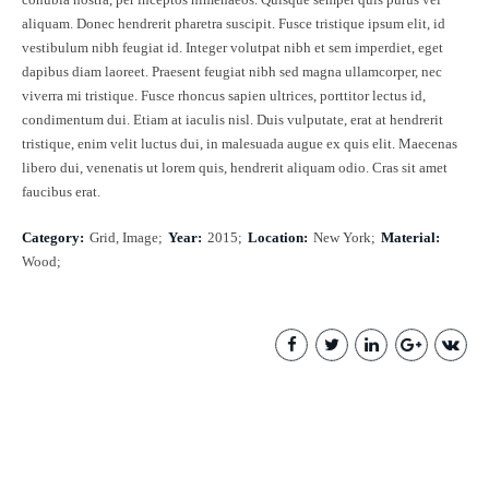
aliquam. Donec hendrerit pharetra suscipit. Fusce tristique ipsum elit, id
vestibulum nibh feugiat id. Integer volutpat nibh et sem imperdiet, eget
dapibus diam laoreet. Praesent feugiat nibh sed magna ullamcorper, nec
viverra mi tristique. Fusce rhoncus sapien ultrices, porttitor lectus id,
condimentum dui. Etiam at iaculis nisl. Duis vulputate, erat at hendrerit
tristique, enim velit luctus dui, in malesuada augue ex quis elit. Maecenas
libero dui, venenatis ut lorem quis, hendrerit aliquam odio. Cras sit amet
faucibus erat.
Category
Grid, Image
Year
2015
Location
New York
Material
Wood